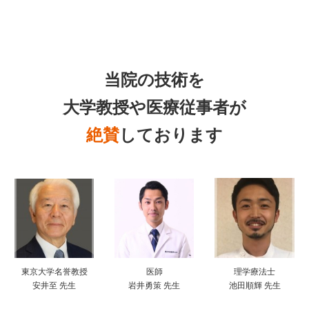
当院の技術を
大学教授や医療従事者が
絶賛
しております
東京大学名誉教授
医師
理学療法士
安井至 先生
岩井勇策 先生
池田順輝 先生