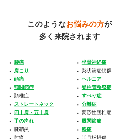
このような
お悩みの方
が
多く来院されます
腰痛
坐骨神経痛
肩こり
梨状筋症候群
頭痛
ヘルニア
顎関節症
脊柱管狭窄症
頚椎症
すべり症
ストレートネック
分離症
四十肩・五十肩
変形性腰椎症
手の痺れ
股関節痛
腱鞘炎
膝痛
肘痛
半月板損傷