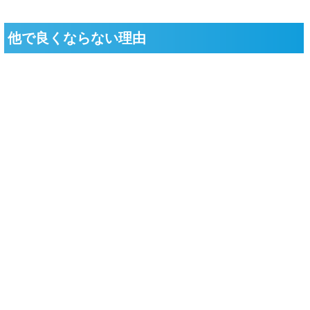
あなたがこのページをお読みになっているという事は、
整形外科・整骨院・リハビリなどで、四十肩・五十肩の症状
が思うように改善しなかったのではないでしょうか？
四十肩・五十肩は、日常生活の些細な動作で痛みが生じ、改
善まで1〜2年の時間を要す難しい症状の一つです。
しかし、当院には四十肩・五十肩でお悩みの方が静岡県中か
ら来院され、3ヶ月程度の短期間で見違えるほど改善しま
す。