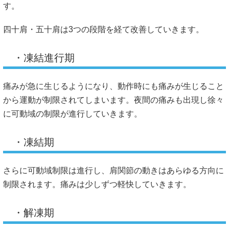
・石灰性腱炎
肩の腱の部分に石灰が沈着し炎症による強い痛みを伴いま
す。徒手施術は効果がみられずステロイド注射で改善がみら
れます。
・腱板断裂
50歳台では10人に1人、80歳台では3人に1人が腱板に断裂が
存在することが明らかになっています。ただし、腱板損傷が
あっても痛みがない方もいます。
・肩峰下滑液包炎
肩峰下滑液包というクッションの作用を持つ部分が炎症を起
こし、肩を前方・側方から挙げていく動作の途中（約９
０°）で痛みが生じます。