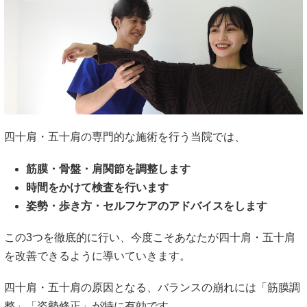
勢・歩行修正」に加え、「筋膜調整」「骨盤矯正」といった
最新の施術を組み合わせることで、症状の原因にダイレクト
にアプローチをしていきます。
アプローチの実際
肩だけでなく全身の筋膜を整えます
骨盤を矯正し姿勢の歪みを整えます
背骨の歪みを修正します
肩甲骨を剥がし動きを出します
正しい歩き方を指導します
自分で出来るセルフケアを指導します
日常生活を楽に送る方法を伝えます
このような多岐に渡るアプローチを行っていきます。