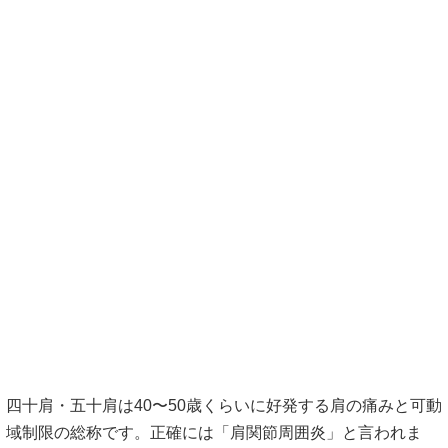
から運動が制限されてしまいます。夜間の痛みも出現し徐々
に可動域の制限が進行していきます。
・凍結期
さらに可動域制限は進行し、肩関節の動きはあらゆる方向に
制限されます。痛みは少しずつ軽快していきます。
・解凍期
可動域制限が改善し、症状も軽快します。
参考 標準整形外科学第11版 医学書院
また、四十肩・五十肩と症状が近く判別を必要とする症状も
あります。