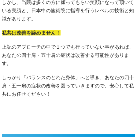
＼ご連絡を頂いた方に限り／
トータル整体コース
初回 980円
(通常初回＝5,400円)
予約多数のため先着10名様のみ
5名
→
あと