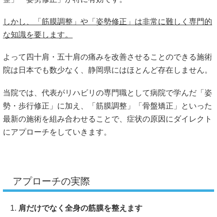
少しずつ肩への悪い影響を取り除き、負担のない状態を作っ
ていく事で改善を図っていきます。
正直、四十肩・五十肩の施術はトップクラスに難しいと言っ
ても過言ではありません。
徒手施術・運動・日常生活指導と全てが高いレベルで行なわ
れないと、症状の改善が図れないからです。
しかし、当院は多くの方に頼ってもらい笑顔になって頂いて
いる実績と、日本中の施術院に指導を行うレベルの技術と知
識があります。
私共は改善を諦めません！
上記のアプローチの中で１つでも行っていない事があれば、
あなたの四十肩・五十肩の症状は改善する可能性がありま