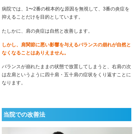
四十肩・五十肩の専門的な施術を行う当院では、
筋膜・骨盤・肩関節を調整します
時間をかけて検査を行います
姿勢・歩き方・セルフケアのアドバイスをします
この3つを徹底的に行い、今度こそあなたが四十肩・五十肩
を改善できるように導いていきます。
四十肩・五十肩の原因となる、バランスの崩れには「筋膜調
整」「姿勢修正」が特に有効です。
しかし、「筋膜調整」や「姿勢修正」は非常に難しく専門的
な知識を要します。
よって四十肩・五十肩の痛みを改善させることのできる施術
院は日本でも数少なく、静岡県にはほとんど存在しません。
当院では、代表がリハビリの専門職として病院で学んだ「姿